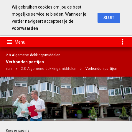
Wij gebruiken cookies om jou de best
mogelijke service te bieden. Wanneer je
SLUIT
verder navigeert accepteer je
de
B
egroting
2019
voorwaarden
2.8 Algemene dekkingsmiddelen
Verbonden partijen
mmaplan
2.8 Algemene dekkingsmiddelen
Verbonden partijen